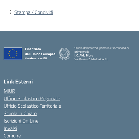
Stampa / Condividi
Scuola dell’infanzia, primaria e secondaria di
primo grado
I.C. Aldo Moro
Via Viviani 2, Maddaloni CE
— Visita la pagina iniziale della scuola
Link Esterni
MIUR
Ufficio Scolastico Regionale
Ufficio Scolastico Territoriale
Scuola in Chiaro
Iscrizioni On Line
Invalsi
Comune