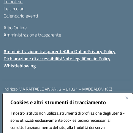
Le notizie
Le circolari
Calendario eventi
Albo Online
Amministrazione trasparente
Amministrazione trasparente
Albo Online
Privacy Policy
Dichiarazione di accessibilità
Note legali
Cookie Policy
Whistleblowing
Indirizzo:
VIA RAFFAELE VIVIANI, 2 – 81024 – MADDALONI (CE)
Centralino:
0823435949
Email:
ceic8av00r@istruzione.it
Posta elettronica certificata (PEC):
Cookies e altri strumenti di tracciamento
ceic8av00r@pec.istruzione.it
Codice fiscale: 93086020612
Il nostro Istituto non utilizza strumenti di profilazione degli utenti -
Codice meccanografico:
CEIC8AV00R
sono utilizzati esclusivamente cookies tecnici necessari al
Codice Indice delle Pubbliche Amministrazioni (IPA): icamm
corretto funzionamento del sito, alla fruibilità dei servizi
Codice unico di fatturazione (CUF): UF8WE6