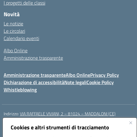
I progetti delle classi
Novità
Le notizie
Le circolari
Calendario eventi
Albo Online
Amministrazione trasparente
Amministrazione trasparente
Albo Online
Privacy Policy
Dichiarazione di accessibilità
Note legali
Cookie Policy
Whistleblowing
Indirizzo:
VIA RAFFAELE VIVIANI, 2 – 81024 – MADDALONI (CE)
Centralino:
0823435949
Email:
ceic8av00r@istruzione.it
Posta elettronica certificata (PEC):
Cookies e altri strumenti di tracciamento
ceic8av00r@pec.istruzione.it