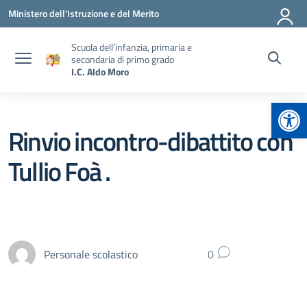
Vai ai contenuti
Vai al menu di navigazione
Vai al footer
Ministero dell'Istruzione e del Merito
Scuola dell’infanzia, primaria e
secondaria di primo grado
I.C. Aldo Moro
Apr
Rinvio incontro-dibattito con
Tullio Foà .
Personale scolastico
0