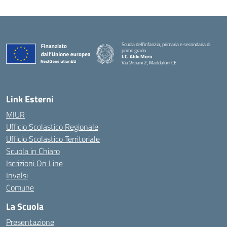
Scuola dell’infanzia, primaria e secondaria di
primo grado
I.C. Aldo Moro
Via Viviani 2, Maddaloni CE
— Visita la pagina iniziale della scuola
Link Esterni
MIUR
Ufficio Scolastico Regionale
Ufficio Scolastico Territoriale
Scuola in Chiaro
Iscrizioni On Line
Invalsi
Comune
La Scuola
Presentazione