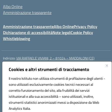
Albo Online
Amministrazione trasparente
Amministrazione trasparente
Albo Online
Privacy Policy
Dichiarazione di accessibilità
Note legali
Cookie Policy
Whistleblowing
Indirizzo:
VIA RAFFAELE VIVIANI, 2 – 81024 – MADDALONI (CE)
Centralino:
0823435949
Email:
ceic8av00r@istruzione.it
Posta elettronica certificata (PEC):
Cookies e altri strumenti di tracciamento
ceic8av00r@pec.istruzione.it
Codice fiscale: 93086020612
Il nostro Istituto non utilizza strumenti di profilazione degli utenti -
Codice meccanografico:
CEIC8AV00R
sono utilizzati esclusivamente cookies tecnici necessari al
Codice Indice delle Pubbliche Amministrazioni (IPA): icamm
corretto funzionamento del sito, alla fruibilità dei servizi
Codice unico di fatturazione (CUF): UF8WE6
istituzionali e alla sua accessibilità – sono utilizzati, inoltre,
strumenti statistici anonimizzati messi a disposizione da Web
Analytics Italia.