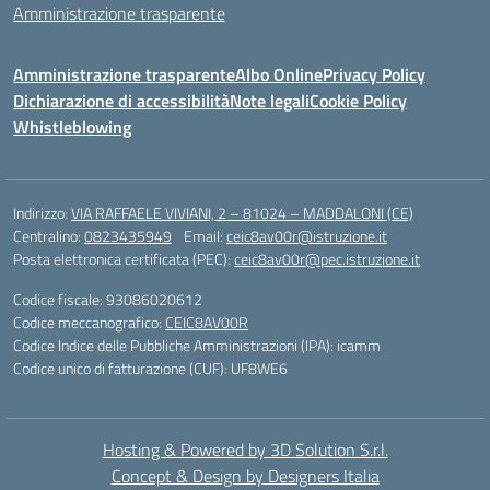
Amministrazione trasparente
Amministrazione trasparente
Albo Online
Privacy Policy
Dichiarazione di accessibilità
Note legali
Cookie Policy
Whistleblowing
Indirizzo:
VIA RAFFAELE VIVIANI, 2 – 81024 – MADDALONI (CE)
Centralino:
0823435949
Email:
ceic8av00r@istruzione.it
Posta elettronica certificata (PEC):
ceic8av00r@pec.istruzione.it
Codice fiscale: 93086020612
Codice meccanografico:
CEIC8AV00R
Codice Indice delle Pubbliche Amministrazioni (IPA): icamm
Codice unico di fatturazione (CUF): UF8WE6
Hosting & Powered by 3D Solution S.r.l.
Concept & Design by Designers Italia