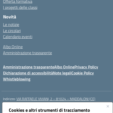
Offerta formativa
I progetti delle classi
Novità
Le notizie
Le circolari
Calendario eventi
Albo Online
Amministrazione trasparente
Amministrazione trasparente
Albo Online
Privacy Policy
Dichiarazione di accessibilità
Note legali
Cookie Policy
Whistleblowing
Indirizzo:
VIA RAFFAELE VIVIANI, 2 – 81024 – MADDALONI (CE)
Centralino:
0823435949
Email:
ceic8av00r@istruzione.it
Posta elettronica certificata (PEC):
Cookies e altri strumenti di tracciamento
ceic8av00r@pec.istruzione.it