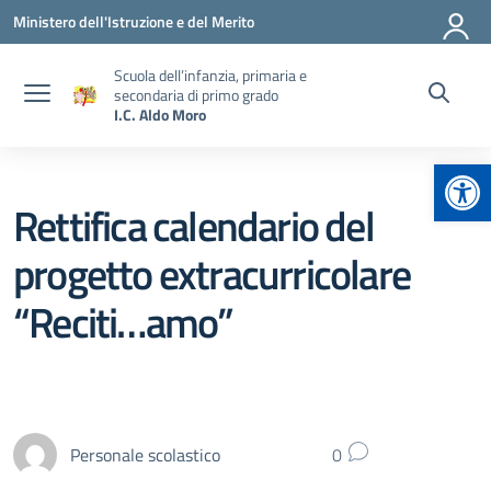
Vai ai contenuti
Vai al menu di navigazione
Vai al footer
Ministero dell'Istruzione e del Merito
Scuola dell’infanzia, primaria e
secondaria di primo grado
I.C. Aldo Moro
Apr
Rettifica calendario del
progetto extracurricolare
“Reciti…amo”
Personale scolastico
0