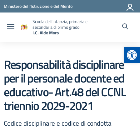
Vai ai contenuti
Vai al menu di navigazione
Vai al footer
Ministero dell'Istruzione e del Merito
Scuola dell’infanzia, primaria e
secondaria di primo grado
I.C. Aldo Moro
Apr
Responsabilità disciplinare
per il personale docente ed
educativo- Art.48 del CCNL
triennio 2029-2021
Codice disciplinare e codice di condotta