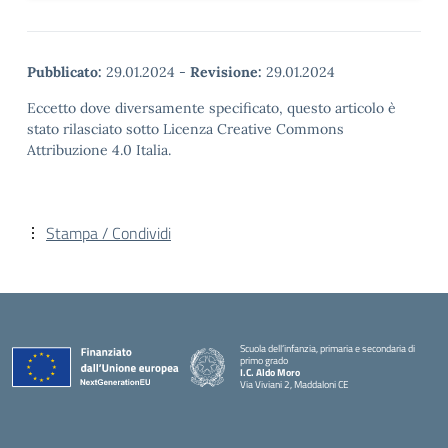
Pubblicato:
29.01.2024
-
Revisione:
29.01.2024
Eccetto dove diversamente specificato, questo articolo è
stato rilasciato sotto Licenza Creative Commons
Attribuzione 4.0 Italia.
Stampa / Condividi
Scuola dell’infanzia, primaria e secondaria di
primo grado
I.C. Aldo Moro
Via Viviani 2, Maddaloni CE
— Visita la pagina iniziale della scuola