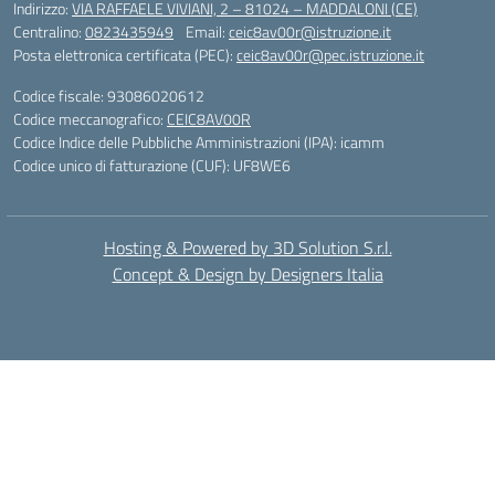
Indirizzo:
VIA RAFFAELE VIVIANI, 2 – 81024 – MADDALONI (CE)
Centralino:
0823435949
Email:
ceic8av00r@istruzione.it
Posta elettronica certificata (PEC):
ceic8av00r@pec.istruzione.it
Codice fiscale: 93086020612
Codice meccanografico:
CEIC8AV00R
Codice Indice delle Pubbliche Amministrazioni (IPA): icamm
Codice unico di fatturazione (CUF): UF8WE6
Hosting & Powered by 3D Solution S.r.l.
Concept & Design by Designers Italia