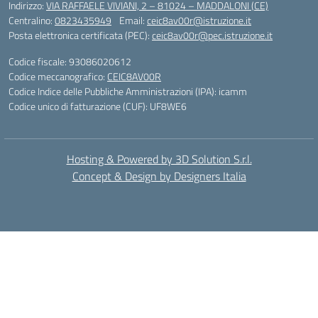
Indirizzo:
VIA RAFFAELE VIVIANI, 2 – 81024 – MADDALONI (CE)
Centralino:
0823435949
Email:
ceic8av00r@istruzione.it
Posta elettronica certificata (PEC):
ceic8av00r@pec.istruzione.it
Codice fiscale: 93086020612
Codice meccanografico:
CEIC8AV00R
Codice Indice delle Pubbliche Amministrazioni (IPA): icamm
Codice unico di fatturazione (CUF): UF8WE6
Hosting & Powered by 3D Solution S.r.l.
Concept & Design by Designers Italia