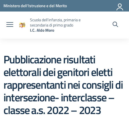
Vai ai contenuti
Vai al menu di navigazione
Vai al footer
Ministero dell'Istruzione e del Merito
Scuola dell’infanzia, primaria e
secondaria di primo grado
I.C. Aldo Moro
Pubblicazione risultati
elettorali dei genitori eletti
rappresentanti nei consigli di
intersezione- interclasse –
classe a.s. 2022 – 2023