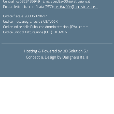
Centralino:
0823435949
Email:
ceic8av00r@istruzione.it
Posta elettronica certificata (PEC):
ceic8av00r@pec.istruzione.it
Codice fiscale: 93086020612
Codice meccanografico:
CEIC8AV00R
Codice Indice delle Pubbliche Amministrazioni (IPA): icamm
Codice unico di fatturazione (CUF): UF8WE6
Hosting & Powered by 3D Solution S.r.l.
Concept & Design by Designers Italia