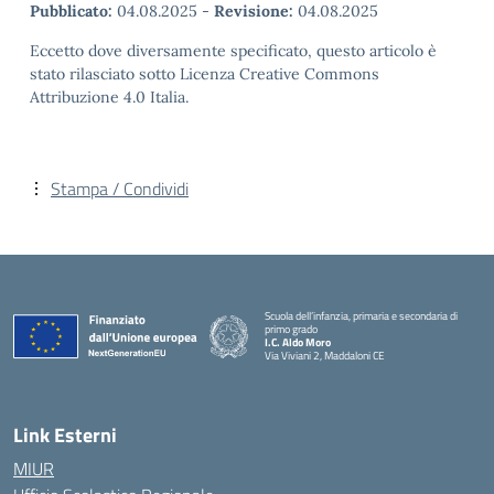
Pubblicato:
04.08.2025
-
Revisione:
04.08.2025
Eccetto dove diversamente specificato, questo articolo è
stato rilasciato sotto Licenza Creative Commons
Attribuzione 4.0 Italia.
Stampa / Condividi
Scuola dell’infanzia, primaria e secondaria di
primo grado
I.C. Aldo Moro
Via Viviani 2, Maddaloni CE
— Visita la pagina iniziale della scuola
Link Esterni
MIUR