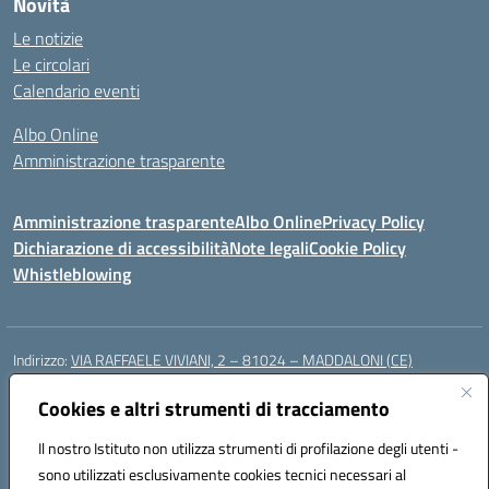
Novità
Le notizie
Le circolari
Calendario eventi
Albo Online
Amministrazione trasparente
Amministrazione trasparente
Albo Online
Privacy Policy
Dichiarazione di accessibilità
Note legali
Cookie Policy
Whistleblowing
Indirizzo:
VIA RAFFAELE VIVIANI, 2 – 81024 – MADDALONI (CE)
Centralino:
0823435949
Email:
ceic8av00r@istruzione.it
Posta elettronica certificata (PEC):
Cookies e altri strumenti di tracciamento
ceic8av00r@pec.istruzione.it
Codice fiscale: 93086020612
Il nostro Istituto non utilizza strumenti di profilazione degli utenti -
Codice meccanografico:
CEIC8AV00R
sono utilizzati esclusivamente cookies tecnici necessari al