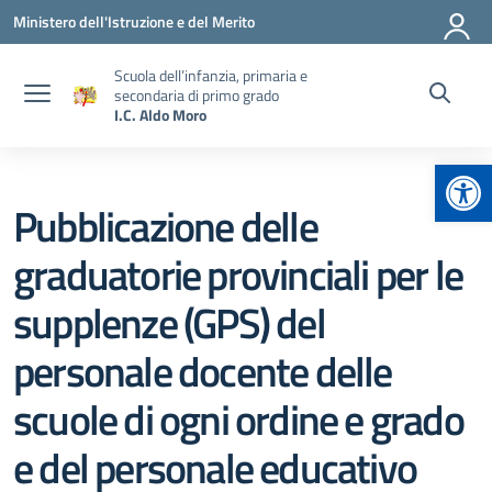
Vai ai contenuti
Vai al menu di navigazione
Vai al footer
Ministero dell'Istruzione e del Merito
Scuola dell’infanzia, primaria e
secondaria di primo grado
I.C. Aldo Moro
Apr
Pubblicazione delle
graduatorie provinciali per le
supplenze (GPS) del
personale docente delle
scuole di ogni ordine e grado
e del personale educativo