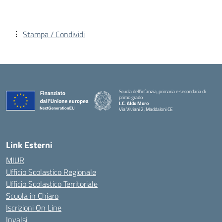
Stampa / Condividi
Scuola dell’infanzia, primaria e secondaria di
primo grado
I.C. Aldo Moro
Via Viviani 2, Maddaloni CE
— Visita la pagina iniziale della scuola
Link Esterni
MIUR
Ufficio Scolastico Regionale
Ufficio Scolastico Territoriale
Scuola in Chiaro
Iscrizioni On Line
Invalsi