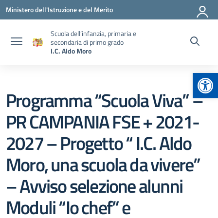
Vai ai contenuti
Vai al menu di navigazione
Vai al footer
Ministero dell'Istruzione e del Merito
Scuola dell’infanzia, primaria e
secondaria di primo grado
I.C. Aldo Moro
Apr
Programma “Scuola Viva” –
PR CAMPANIA FSE + 2021-
2027 – Progetto “ I.C. Aldo
Moro, una scuola da vivere”
– Avviso selezione alunni
Moduli “Io chef” e