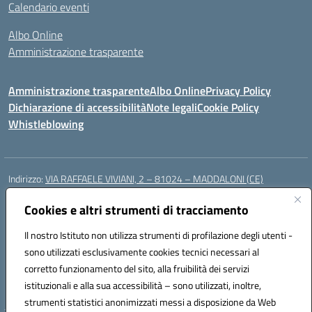
Calendario eventi
Albo Online
Amministrazione trasparente
Amministrazione trasparente
Albo Online
Privacy Policy
Dichiarazione di accessibilità
Note legali
Cookie Policy
Whistleblowing
Indirizzo:
VIA RAFFAELE VIVIANI, 2 – 81024 – MADDALONI (CE)
Centralino:
0823435949
Email:
ceic8av00r@istruzione.it
Posta elettronica certificata (PEC):
Cookies e altri strumenti di tracciamento
ceic8av00r@pec.istruzione.it
Codice fiscale: 93086020612
Il nostro Istituto non utilizza strumenti di profilazione degli utenti -
Codice meccanografico:
CEIC8AV00R
sono utilizzati esclusivamente cookies tecnici necessari al
Codice Indice delle Pubbliche Amministrazioni (IPA): icamm
corretto funzionamento del sito, alla fruibilità dei servizi
Codice unico di fatturazione (CUF): UF8WE6
istituzionali e alla sua accessibilità – sono utilizzati, inoltre,
strumenti statistici anonimizzati messi a disposizione da Web