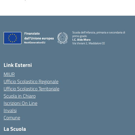
Scuola dell’infanzia, primaria e secondaria di
primo grado
I.C. Aldo Moro
Via Viviani 2, Maddaloni CE
— Visita la pagina iniziale della scuola
Link Esterni
MIUR
Ufficio Scolastico Regionale
Ufficio Scolastico Territoriale
Scuola in Chiaro
Iscrizioni On Line
Invalsi
Comune
La Scuola