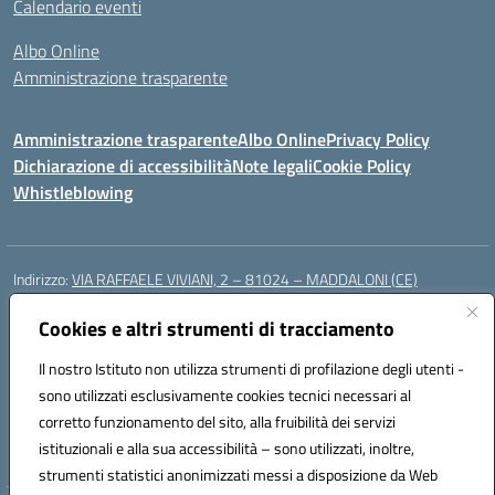
Calendario eventi
Albo Online
Amministrazione trasparente
Amministrazione trasparente
Albo Online
Privacy Policy
Dichiarazione di accessibilità
Note legali
Cookie Policy
Whistleblowing
Indirizzo:
VIA RAFFAELE VIVIANI, 2 – 81024 – MADDALONI (CE)
Centralino:
0823435949
Email:
ceic8av00r@istruzione.it
Posta elettronica certificata (PEC):
Cookies e altri strumenti di tracciamento
ceic8av00r@pec.istruzione.it
Codice fiscale: 93086020612
Il nostro Istituto non utilizza strumenti di profilazione degli utenti -
Codice meccanografico:
CEIC8AV00R
sono utilizzati esclusivamente cookies tecnici necessari al
Codice Indice delle Pubbliche Amministrazioni (IPA): icamm
corretto funzionamento del sito, alla fruibilità dei servizi
Codice unico di fatturazione (CUF): UF8WE6
istituzionali e alla sua accessibilità – sono utilizzati, inoltre,
strumenti statistici anonimizzati messi a disposizione da Web