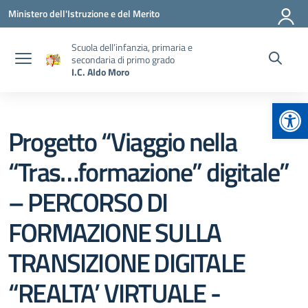
Vai ai contenuti
Vai al menu di navigazione
Vai al footer
Ministero dell'Istruzione e del Merito
Scuola dell’infanzia, primaria e
secondaria di primo grado
I.C. Aldo Moro
Apr
Progetto “Viaggio nella
“Tras…formazione” digitale”
– PERCORSO DI
FORMAZIONE SULLA
TRANSIZIONE DIGITALE
“REALTA’ VIRTUALE -