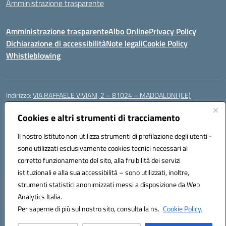
Amministrazione trasparente
Amministrazione trasparente
Albo Online
Privacy Policy
Dichiarazione di accessibilità
Note legali
Cookie Policy
Whistleblowing
Indirizzo:
VIA RAFFAELE VIVIANI, 2 – 81024 – MADDALONI (CE)
Centralino:
0823435949
Email:
ceic8av00r@istruzione.it
Posta elettronica certificata (PEC):
Cookies e altri strumenti di tracciamento
ceic8av00r@pec.istruzione.it
Codice fiscale: 93086020612
Il nostro Istituto non utilizza strumenti di profilazione degli utenti -
Codice meccanografico:
CEIC8AV00R
sono utilizzati esclusivamente cookies tecnici necessari al
Codice Indice delle Pubbliche Amministrazioni (IPA): icamm
corretto funzionamento del sito, alla fruibilità dei servizi
Codice unico di fatturazione (CUF): UF8WE6
istituzionali e alla sua accessibilità – sono utilizzati, inoltre,
strumenti statistici anonimizzati messi a disposizione da Web
Analytics Italia.
Hosting & Powered by 3D Solution S.r.l.
Per saperne di più sul nostro sito, consulta la ns.
Cookie Policy.
Concept & Design by Designers Italia