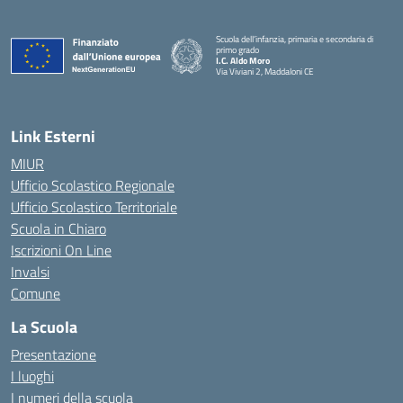
Scuola dell’infanzia, primaria e secondaria di
primo grado
I.C. Aldo Moro
Via Viviani 2, Maddaloni CE
— Visita la pagina iniziale della scuola
Link Esterni
MIUR
Ufficio Scolastico Regionale
Ufficio Scolastico Territoriale
Scuola in Chiaro
Iscrizioni On Line
Invalsi
Comune
La Scuola
Presentazione
I luoghi
I numeri della scuola