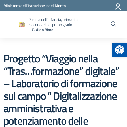
Vai ai contenuti
Vai al menu di navigazione
Vai al footer
Ministero dell'Istruzione e del Merito
Scuola dell’infanzia, primaria e
secondaria di primo grado
I.C. Aldo Moro
Apr
Progetto “Viaggio nella
“Tras…formazione” digitale”
– Laboratorio di formazione
sul campo “ Digitalizzazione
amministrativa e
potenziamento delle