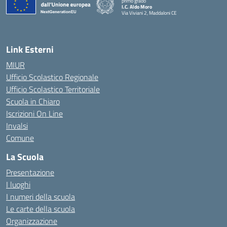
primo grado
I.C. Aldo Moro
Via Viviani 2, Maddaloni CE
— Visita la pagina iniziale della scuola
Link Esterni
MIUR
Ufficio Scolastico Regionale
Ufficio Scolastico Territoriale
Scuola in Chiaro
Iscrizioni On Line
Invalsi
Comune
La Scuola
Presentazione
I luoghi
I numeri della scuola
Le carte della scuola
Organizzazione