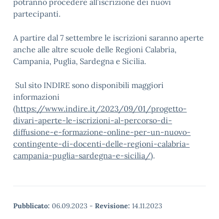
potranno procedere all’iscrizione dei nuovi
partecipanti.
A partire dal 7 settembre le iscrizioni saranno aperte
anche alle altre scuole delle Regioni Calabria,
Campania, Puglia, Sardegna e Sicilia.
Sul sito INDIRE sono disponibili maggiori
informazioni
(
https://www.indire.it/2023/09/01/progetto-
divari-aperte-le-iscrizioni-al-percorso-di-
diffusione-e-formazione-online-per-un-nuovo-
contingente-di-docenti-delle-regioni-calabria-
campania-puglia-sardegna-e-sicilia/
).
Pubblicato:
06.09.2023
-
Revisione:
14.11.2023