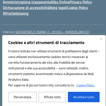
Amministrazione trasparente
Albo Online
Privacy Policy
Dichiarazione di accessibilità
Note legali
Cookie Policy
Whistleblowing
Indirizzo:
VIA RAFFAELE VIVIANI, 2 – 81024 – MADDALONI (CE)
Centralino:
0823435949
Email:
ceic8av00r@istruzione.it
Posta elettronica certificata (PEC):
Cookies e altri strumenti di tracciamento
ceic8av00r@pec.istruzione.it
Codice fiscale: 93086020612
Il nostro Istituto non utilizza strumenti di profilazione degli utenti -
Codice meccanografico:
CEIC8AV00R
sono utilizzati esclusivamente cookies tecnici necessari al
Codice Indice delle Pubbliche Amministrazioni (IPA): icamm
corretto funzionamento del sito, alla fruibilità dei servizi
Codice unico di fatturazione (CUF): UF8WE6
istituzionali e alla sua accessibilità – sono utilizzati, inoltre,
strumenti statistici anonimizzati messi a disposizione da Web
Analytics Italia.
Hosting & Powered by 3D Solution S.r.l.
Per saperne di più sul nostro sito, consulta la ns.
Cookie Policy.
Concept & Design by Designers Italia
Personalizza
Rifiuta tutto
Accettare tutto