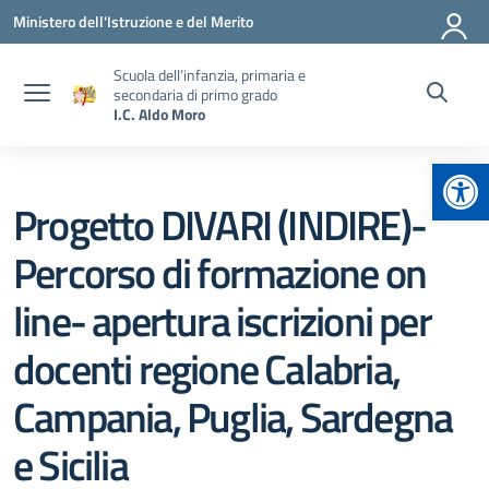
Vai ai contenuti
Vai al menu di navigazione
Vai al footer
Ministero dell'Istruzione e del Merito
Scuola dell’infanzia, primaria e
secondaria di primo grado
I.C. Aldo Moro
Apr
Progetto DIVARI (INDIRE)-
Percorso di formazione on
line- apertura iscrizioni per
docenti regione Calabria,
Campania, Puglia, Sardegna
e Sicilia