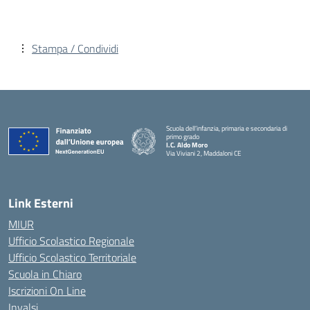
Stampa / Condividi
Scuola dell’infanzia, primaria e secondaria di
primo grado
I.C. Aldo Moro
Via Viviani 2, Maddaloni CE
— Visita la pagina iniziale della scuola
Link Esterni
MIUR
Ufficio Scolastico Regionale
Ufficio Scolastico Territoriale
Scuola in Chiaro
Iscrizioni On Line
Invalsi