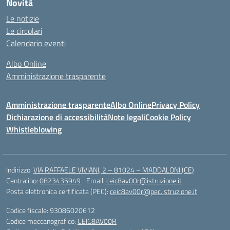
Novità
Le notizie
Le circolari
Calendario eventi
Albo Online
Amministrazione trasparente
Amministrazione trasparente
Albo Online
Privacy Policy
Dichiarazione di accessibilità
Note legali
Cookie Policy
Whistleblowing
Indirizzo:
VIA RAFFAELE VIVIANI, 2 – 81024 – MADDALONI (CE)
Centralino:
0823435949
Email:
ceic8av00r@istruzione.it
Posta elettronica certificata (PEC):
ceic8av00r@pec.istruzione.it
Codice fiscale: 93086020612
Codice meccanografico:
CEIC8AV00R