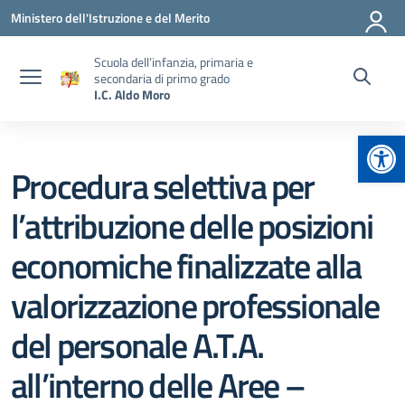
Vai ai contenuti
Vai al menu di navigazione
Vai al footer
Ministero dell'Istruzione e del Merito
Scuola dell’infanzia, primaria e
secondaria di primo grado
I.C. Aldo Moro
Apr
Procedura selettiva per
l’attribuzione delle posizioni
economiche finalizzate alla
valorizzazione professionale
del personale A.T.A.
all’interno delle Aree –