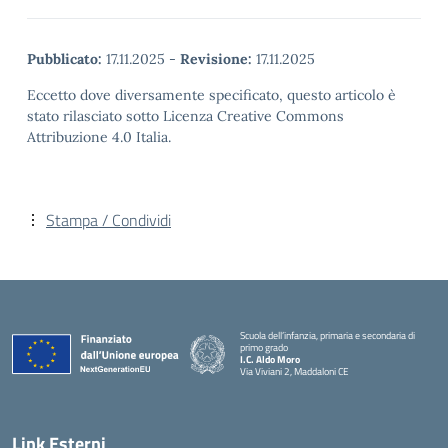
Pubblicato:
17.11.2025
-
Revisione:
17.11.2025
Eccetto dove diversamente specificato, questo articolo è
stato rilasciato sotto Licenza Creative Commons
Attribuzione 4.0 Italia.
Stampa / Condividi
Scuola dell’infanzia, primaria e secondaria di
primo grado
I.C. Aldo Moro
Via Viviani 2, Maddaloni CE
— Visita la pagina iniziale della scuola
Link Esterni