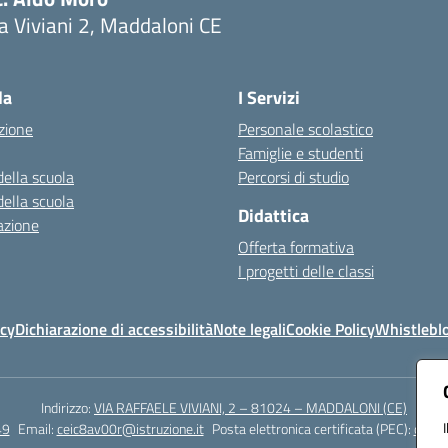
a Viviani 2, Maddaloni CE
Visita la pagina iniziale della scuola
la
I Servizi
zione
Personale scolastico
Famiglie e studenti
della scuola
Percorsi di studio
della scuola
Didattica
azione
Offerta formativa
I progetti delle classi
icy
Dichiarazione di accessibilità
Note legali
Cookie Policy
Whistlebl
Indirizzo:
VIA RAFFAELE VIVIANI, 2 – 81024 – MADDALONI (CE)
49
Email:
ceic8av00r@istruzione.it
Posta elettronica certificata (PEC):
ceic8