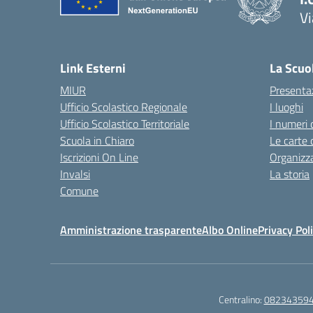
Vi
— 
Link Esterni
La Scuo
MIUR
Presenta
Ufficio Scolastico Regionale
I luoghi
Ufficio Scolastico Territoriale
I numeri 
Scuola in Chiaro
Le carte 
Iscrizioni On Line
Organizz
Invalsi
La storia
Comune
Amministrazione trasparente
Albo Online
Privacy Pol
Centralino:
08234359