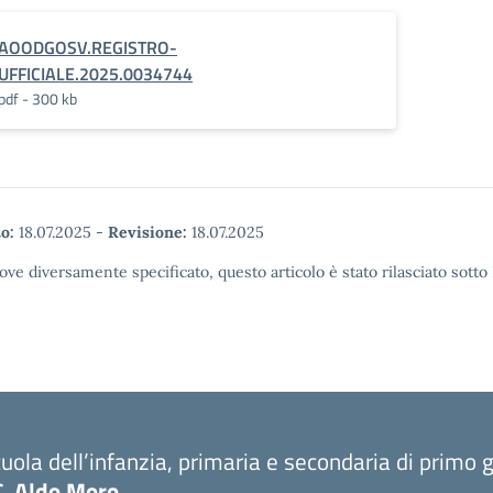
AOODGOSV.REGISTRO-
UFFICIALE.2025.0034744
pdf - 300 kb
o:
18.07.2025
-
Revisione:
18.07.2025
ove diversamente specificato, questo articolo è stato rilasciato sott
uola dell’infanzia, primaria e secondaria di primo 
C. Aldo Moro