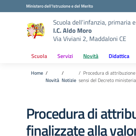
Vai ai contenuti
Vai al menu di navigazione
Vai al footer
Ministero dell'Istruzione e del Merito
Scuola dell’infanzia, primaria 
I.C. Aldo Moro
Via Viviani 2, Maddaloni CE
Scuola
Servizi
Novità
Didattica
Home
Procedura di attribuzione 
Novità
Notizie
sensi del Decreto ministeria
Procedura di attrib
finalizzate alla val