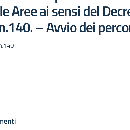
elle Aree ai sensi del Dec
n.140. – Avvio dei percor
 n.140
menti