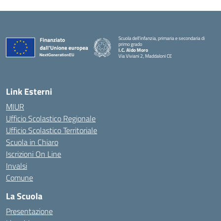
Scuola dell’infanzia, primaria e secondaria di
primo grado
I.C. Aldo Moro
Via Viviani 2, Maddaloni CE
— Visita la pagina iniziale della scuola
Link Esterni
MIUR
Ufficio Scolastico Regionale
Ufficio Scolastico Territoriale
Scuola in Chiaro
Iscrizioni On Line
Invalsi
Comune
La Scuola
Presentazione