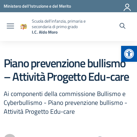
Vai ai contenuti
Vai al menu di navigazione
Vai al footer
Ministero dell'Istruzione e del Merito
Scuola dell’infanzia, primaria e
secondaria di primo grado
I.C. Aldo Moro
Apr
Piano prevenzione bullismo
– Attività Progetto Edu-care
Ai componenti della commissione Bullismo e
Cyberbullismo - Piano prevenzione bullismo -
Attività Progetto Edu-care