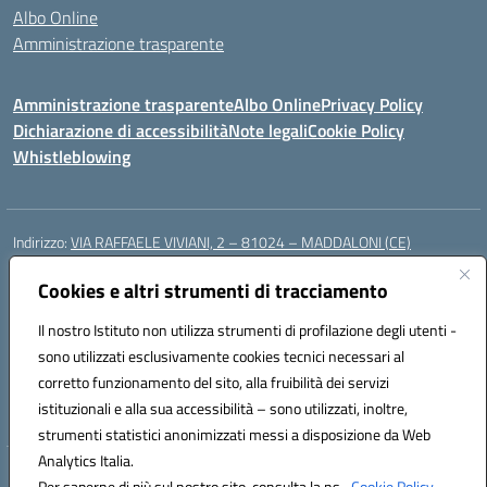
Albo Online
Amministrazione trasparente
Amministrazione trasparente
Albo Online
Privacy Policy
Dichiarazione di accessibilità
Note legali
Cookie Policy
Whistleblowing
Indirizzo:
VIA RAFFAELE VIVIANI, 2 – 81024 – MADDALONI (CE)
Centralino:
0823435949
Email:
ceic8av00r@istruzione.it
Posta elettronica certificata (PEC):
Cookies e altri strumenti di tracciamento
ceic8av00r@pec.istruzione.it
Codice fiscale: 93086020612
Il nostro Istituto non utilizza strumenti di profilazione degli utenti -
Codice meccanografico:
CEIC8AV00R
sono utilizzati esclusivamente cookies tecnici necessari al
Codice Indice delle Pubbliche Amministrazioni (IPA): icamm
corretto funzionamento del sito, alla fruibilità dei servizi
Codice unico di fatturazione (CUF): UF8WE6
istituzionali e alla sua accessibilità – sono utilizzati, inoltre,
strumenti statistici anonimizzati messi a disposizione da Web
Analytics Italia.
Hosting & Powered by 3D Solution S.r.l.
Per saperne di più sul nostro sito, consulta la ns.
Cookie Policy.