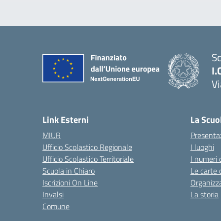
Sc
I.
Vi
— 
Link Esterni
La Scuo
MIUR
Presenta
Ufficio Scolastico Regionale
I luoghi
Ufficio Scolastico Territoriale
I numeri 
Scuola in Chiaro
Le carte 
Iscrizioni On Line
Organizz
Invalsi
La storia
Comune