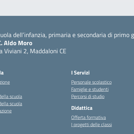
uola dell’infanzia, primaria e secondaria di primo 
C. Aldo Moro
a Viviani 2, Maddaloni CE
Visita la pagina iniziale della scuola
la
I Servizi
zione
Personale scolastico
Famiglie e studenti
della scuola
Percorsi di studio
della scuola
Didattica
azione
Offerta formativa
I progetti delle classi