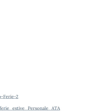
-Ferie-2
ferie_estive_Personale_ATA