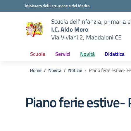
Vai ai contenuti
Vai al menu di navigazione
Vai al footer
Ministero dell'Istruzione e del Merito
Scuola dell’infanzia, primaria 
I.C. Aldo Moro
Via Viviani 2, Maddaloni CE
Scuola
Servizi
Novità
Didattica
Home
Novità
Notizie
Piano ferie estive- 
Piano ferie estive