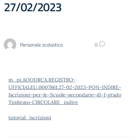
27/02/2023
Personale scolastico
0
m_pi.AOODRCA.REGISTRO-
UFFICIALEU.0007861.27-02-2023-PON-INDIRE-
Iscrizioni-per-le-Scuole-secondarie-di-I-grado
Timbrato-CIRCOLARE_indire
tutorial_iscrizioni