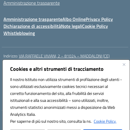
Amministrazione trasparente
Amministrazione trasparente
Albo Online
Privacy Policy
Dichiarazione di accessibilità
Note legali
Cookie Policy
Whistleblowing
Indirizzo:
VIA RAFFAELE VIVIANI, 2 – 81024 – MADDALONI (CE)
Centralino:
0823435949
Email:
ceic8av00r@istruzione.it
Posta elettronica certificata (PEC):
Cookies e altri strumenti di tracciamento
ceic8av00r@pec.istruzione.it
Codice fiscale: 93086020612
Il nostro Istituto non utilizza strumenti di profilazione degli utenti -
Codice meccanografico:
CEIC8AV00R
sono utilizzati esclusivamente cookies tecnici necessari al
Codice Indice delle Pubbliche Amministrazioni (IPA): icamm
corretto funzionamento del sito, alla fruibilità dei servizi
Codice unico di fatturazione (CUF): UF8WE6
istituzionali e alla sua accessibilità – sono utilizzati, inoltre,
strumenti statistici anonimizzati messi a disposizione da Web
Analytics Italia.
Hosting & Powered by 3D Solution S.r.l.
Per saperne di più sul nostro sito, consulta la ns.
Cookie Policy.
Concept & Design by Designers Italia