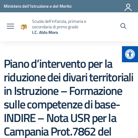
Vai ai contenuti
Vai al menu di navigazione
Vai al footer
Ministero dell'Istruzione e del Merito
Scuola dell’infanzia, primaria e
secondaria di primo grado
I.C. Aldo Moro
Apr
Piano d’intervento per la
riduzione dei divari territoriali
in Istruzione – Formazione
sulle competenze di base-
INDIRE – Nota USR per la
Campania Prot.7862 del