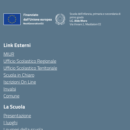
Scuola dell’infanzia, primaria e secondaria di
primo grado
I.C. Aldo Moro
Via Viviani 2, Maddaloni CE
— Visita la pagina iniziale della scuola
Link Esterni
MIUR
Ufficio Scolastico Regionale
Ufficio Scolastico Territoriale
Scuola in Chiaro
Iscrizioni On Line
Invalsi
Comune
La Scuola
Presentazione
I luoghi
I numeri della scuola