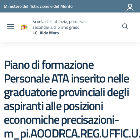
Vai ai contenuti
Vai al menu di navigazione
Vai al footer
Ministero dell'Istruzione e del Merito
Scuola dell’infanzia, primaria e
secondaria di primo grado
I.C. Aldo Moro
Piano di formazione
Personale ATA inserito nelle
graduatorie provinciali degli
aspiranti alle posizioni
economiche precisazioni-
m_pi.AOODRCA.REG.UFFIC.U