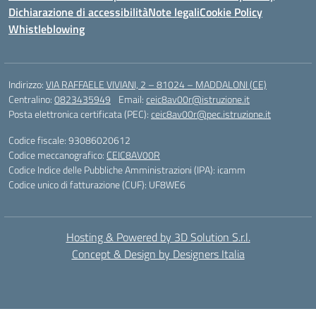
Dichiarazione di accessibilità
Note legali
Cookie Policy
Whistleblowing
Indirizzo:
VIA RAFFAELE VIVIANI, 2 – 81024 – MADDALONI (CE)
Centralino:
0823435949
Email:
ceic8av00r@istruzione.it
Posta elettronica certificata (PEC):
ceic8av00r@pec.istruzione.it
Codice fiscale: 93086020612
Codice meccanografico:
CEIC8AV00R
Codice Indice delle Pubbliche Amministrazioni (IPA): icamm
Codice unico di fatturazione (CUF): UF8WE6
Hosting & Powered by 3D Solution S.r.l.
Concept & Design by Designers Italia