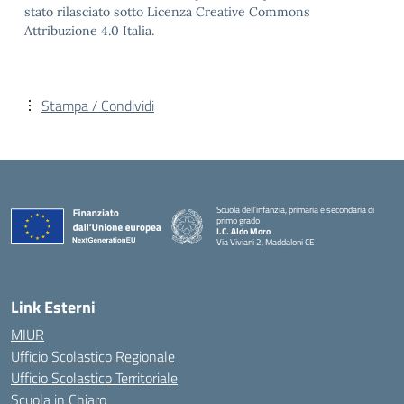
stato rilasciato sotto Licenza Creative Commons
Attribuzione 4.0 Italia.
Stampa / Condividi
Scuola dell’infanzia, primaria e secondaria di
primo grado
I.C. Aldo Moro
Via Viviani 2, Maddaloni CE
— Visita la pagina iniziale della scuola
Link Esterni
MIUR
Ufficio Scolastico Regionale
Ufficio Scolastico Territoriale
Scuola in Chiaro