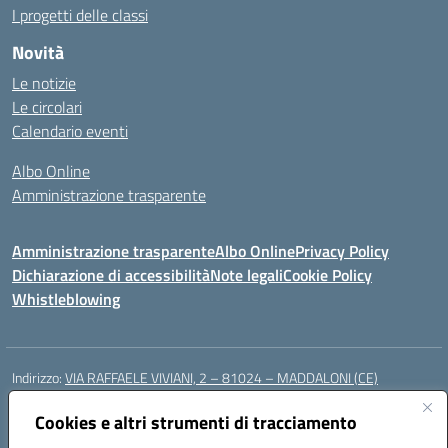
I progetti delle classi
Novità
Le notizie
Le circolari
Calendario eventi
Albo Online
Amministrazione trasparente
Amministrazione trasparente
Albo Online
Privacy Policy
Dichiarazione di accessibilità
Note legali
Cookie Policy
Whistleblowing
Indirizzo:
VIA RAFFAELE VIVIANI, 2 – 81024 – MADDALONI (CE)
Centralino:
0823435949
Email:
ceic8av00r@istruzione.it
Posta elettronica certificata (PEC):
Cookies e altri strumenti di tracciamento
ceic8av00r@pec.istruzione.it