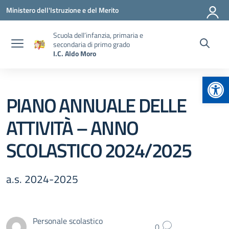
Vai ai contenuti
Vai al menu di navigazione
Vai al footer
Ministero dell'Istruzione e del Merito
Scuola dell’infanzia, primaria e
secondaria di primo grado
I.C. Aldo Moro
Apr
PIANO ANNUALE DELLE
ATTIVITÀ – ANNO
SCOLASTICO 2024/2025
a.s. 2024-2025
Personale scolastico
0