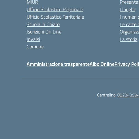
MIUR
Presenta
Ufficio Scolastico Regionale
I luoghi
Ufficio Scolastico Territoriale
I numeri 
Scuola in Chiaro
Le carte 
Iscrizioni On Line
Organizz
Invalsi
La storia
Comune
Amministrazione trasparente
Albo Online
Privacy Pol
Centralino:
08234359