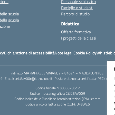
zione
Personale scolastico
Famiglie e studenti
della scuola
Percorsi di studio
della scuola
Didattica
azione
Offerta formativa
I progetti delle classi
icy
Dichiarazione di accessibilità
Note legali
Cookie Policy
Whistlebl
Indirizzo:
VIA RAFFAELE VIVIANI, 2 – 81024 – MADDALONI (CE)
49
Email:
ceic8av00r@istruzione.it
Posta elettronica certificata (PEC):
ceic8
Codice fiscale: 93086020612
Codice meccanografico:
CEIC8AV00R
Codice Indice delle Pubbliche Amministrazioni (IPA): icamm
Codice unico di fatturazione (CUF): UF8WE6