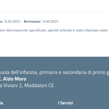
o:
21.10.2025
-
Revisione:
21.10.2025
ove diversamente specificato, questo articolo è stato rilasciato sott
uola dell’infanzia, primaria e secondaria di primo 
C. Aldo Moro
a Viviani 2, Maddaloni CE
Visita la pagina iniziale della scuola
la
I Servizi