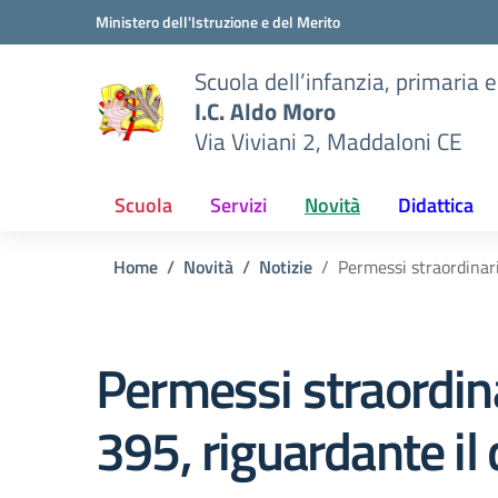
Vai ai contenuti
Vai al menu di navigazione
Vai al footer
Ministero dell'Istruzione e del Merito
Scuola dell’infanzia, primaria 
I.C. Aldo Moro
Via Viviani 2, Maddaloni CE
Scuola
Servizi
Novità
Didattica
Home
Novità
Notizie
Permessi straordinari 
Permessi straordinar
395, riguardante il 