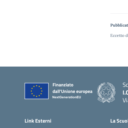
Pubblicat
Eccetto d
Sc
I.
Vi
— 
Link Esterni
La Scuo