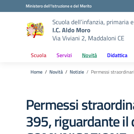
Vai ai contenuti
Vai al menu di navigazione
Vai al footer
Ministero dell'Istruzione e del Merito
Scuola dell’infanzia, primaria 
I.C. Aldo Moro
Via Viviani 2, Maddaloni CE
Scuola
Servizi
Novità
Didattica
Home
Novità
Notizie
Permessi straordinari
Permessi straordinar
395, riguardante il 