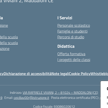
a Viviani 2, Maddaloni CE
Visita la pagina iniziale della scuola
la
I Servizi
zione
Personale scolastico
Famiglie e studenti
della scuola
Percorsi di studio
della scuola
Didattica
azione
Offerta formativa
I progetti delle classi
icy
Dichiarazione di accessibilità
Note legali
Cookie Policy
Whistlebl
Indirizzo:
VIA RAFFAELE VIVIANI, 2 – 81024 – MADDALONI (CE)
49
Email:
ceic8av00r@istruzione.it
Posta elettronica certificata (PEC):
ceic8
Codice fiscale: 93086020612