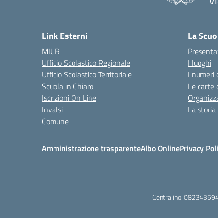
Vi
— 
Link Esterni
La Scuo
MIUR
Presenta
Ufficio Scolastico Regionale
I luoghi
Ufficio Scolastico Territoriale
I numeri 
Scuola in Chiaro
Le carte 
Iscrizioni On Line
Organizz
Invalsi
La storia
Comune
Amministrazione trasparente
Albo Online
Privacy Pol
Centralino:
08234359