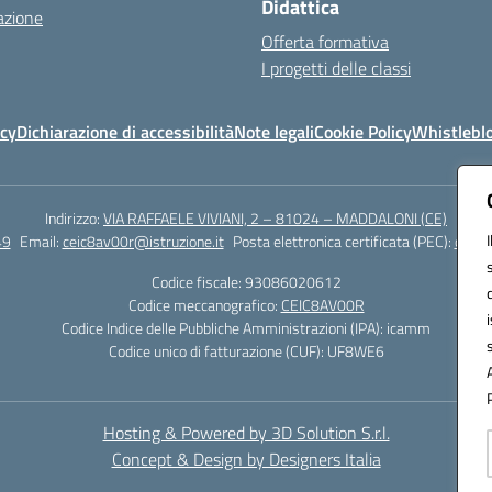
Didattica
azione
Offerta formativa
I progetti delle classi
icy
Dichiarazione di accessibilità
Note legali
Cookie Policy
Whistlebl
Indirizzo:
VIA RAFFAELE VIVIANI, 2 – 81024 – MADDALONI (CE)
49
Email:
ceic8av00r@istruzione.it
Posta elettronica certificata (PEC):
ceic8
Codice fiscale: 93086020612
Codice meccanografico:
CEIC8AV00R
Codice Indice delle Pubbliche Amministrazioni (IPA): icamm
Codice unico di fatturazione (CUF): UF8WE6
Hosting & Powered by 3D Solution S.r.l.
Concept & Design by Designers Italia