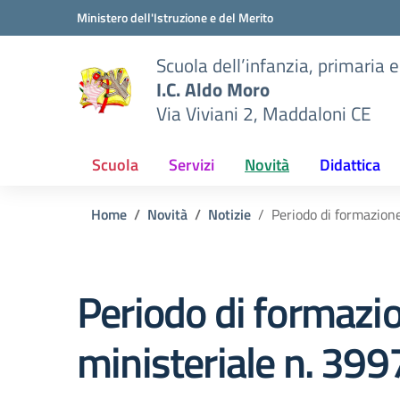
Vai ai contenuti
Vai al menu di navigazione
Vai al footer
Ministero dell'Istruzione e del Merito
Scuola dell’infanzia, primaria 
I.C. Aldo Moro
Via Viviani 2, Maddaloni CE
Scuola
Servizi
Novità
Didattica
Home
Novità
Notizie
Periodo di formazion
Periodo di formazio
ministeriale n. 39