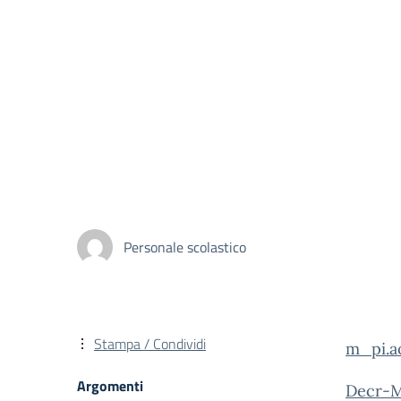
Personale scolastico
Stampa / Condividi
m_pi.ao
Argomenti
Decr-M