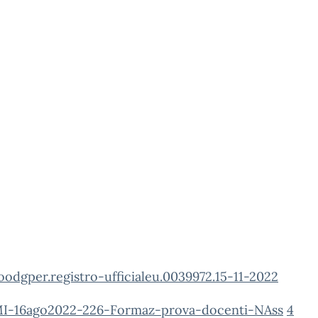
odgper.registro-ufficialeu.0039972.15-11-2022
I-16ago2022-226-Formaz-prova-docenti-NAss
4