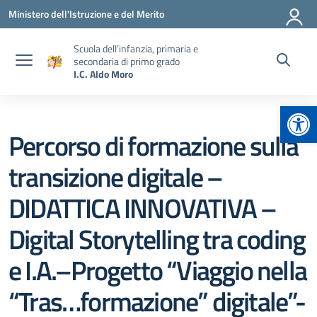
Vai ai contenuti
Vai al menu di navigazione
Vai al footer
Ministero dell'Istruzione e del Merito
Scuola dell’infanzia, primaria e
secondaria di primo grado
I.C. Aldo Moro
Apr
Percorso di formazione sulla
transizione digitale –
DIDATTICA INNOVATIVA –
Digital Storytelling tra coding
e I.A.–Progetto “Viaggio nella
“Tras…formazione” digitale”-