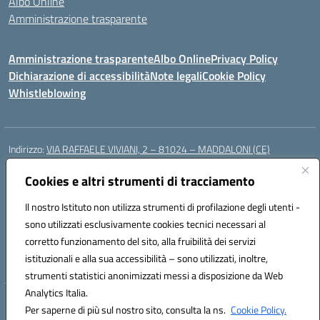
Albo Online
Amministrazione trasparente
Amministrazione trasparente
Albo Online
Privacy Policy
Dichiarazione di accessibilità
Note legali
Cookie Policy
Whistleblowing
Indirizzo:
VIA RAFFAELE VIVIANI, 2 – 81024 – MADDALONI (CE)
Centralino:
0823435949
Email:
ceic8av00r@istruzione.it
Posta elettronica certificata (PEC):
Cookies e altri strumenti di tracciamento
ceic8av00r@pec.istruzione.it
Codice fiscale: 93086020612
Il nostro Istituto non utilizza strumenti di profilazione degli utenti -
Codice meccanografico:
CEIC8AV00R
sono utilizzati esclusivamente cookies tecnici necessari al
Codice Indice delle Pubbliche Amministrazioni (IPA): icamm
corretto funzionamento del sito, alla fruibilità dei servizi
Codice unico di fatturazione (CUF): UF8WE6
istituzionali e alla sua accessibilità – sono utilizzati, inoltre,
strumenti statistici anonimizzati messi a disposizione da Web
Analytics Italia.
Hosting & Powered by 3D Solution S.r.l.
Per saperne di più sul nostro sito, consulta la ns.
Cookie Policy.