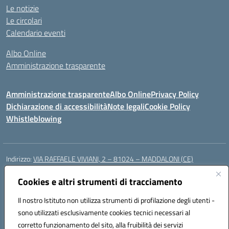
Le notizie
Le circolari
Calendario eventi
Albo Online
Amministrazione trasparente
Amministrazione trasparente
Albo Online
Privacy Policy
Dichiarazione di accessibilità
Note legali
Cookie Policy
Whistleblowing
Indirizzo:
VIA RAFFAELE VIVIANI, 2 – 81024 – MADDALONI (CE)
Centralino:
0823435949
Email:
ceic8av00r@istruzione.it
Posta elettronica certificata (PEC):
Cookies e altri strumenti di tracciamento
ceic8av00r@pec.istruzione.it
Codice fiscale: 93086020612
Il nostro Istituto non utilizza strumenti di profilazione degli utenti -
Codice meccanografico:
CEIC8AV00R
sono utilizzati esclusivamente cookies tecnici necessari al
Codice Indice delle Pubbliche Amministrazioni (IPA): icamm
corretto funzionamento del sito, alla fruibilità dei servizi