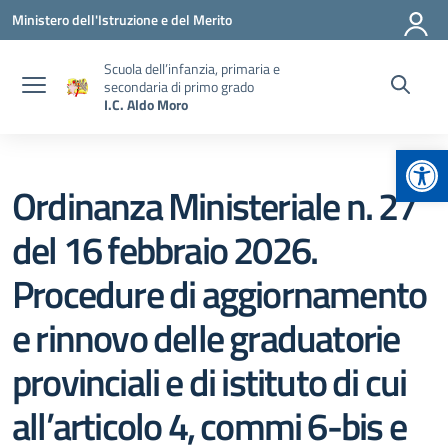
Vai ai contenuti
Vai al menu di navigazione
Vai al footer
Ministero dell'Istruzione e del Merito
Scuola dell’infanzia, primaria e
secondaria di primo grado
I.C. Aldo Moro
Apr
Ordinanza Ministeriale n. 27
del 16 febbraio 2026.
Procedure di aggiornamento
e rinnovo delle graduatorie
provinciali e di istituto di cui
all’articolo 4, commi 6-bis e