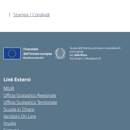
Stampa / Condividi
Scuola dell’infanzia, primaria e secondaria di
primo grado
I.C. Aldo Moro
Via Viviani 2, Maddaloni CE
— Visita la pagina iniziale della scuola
Link Esterni
MIUR
Ufficio Scolastico Regionale
Ufficio Scolastico Territoriale
Scuola in Chiaro
Iscrizioni On Line
Invalsi