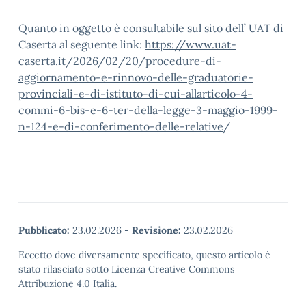
Quanto in oggetto è consultabile sul sito dell’ UAT di
Caserta al seguente link:
https://www.uat-
caserta.it/2026/02/20/procedure-di-
aggiornamento-e-rinnovo-delle-graduatorie-
provinciali-e-di-istituto-di-cui-allarticolo-4-
commi-6-bis-e-6-ter-della-legge-3-maggio-1999-
n-124-e-di-conferimento-delle-relative
/
Pubblicato:
23.02.2026
-
Revisione:
23.02.2026
Eccetto dove diversamente specificato, questo articolo è
stato rilasciato sotto Licenza Creative Commons
Attribuzione 4.0 Italia.