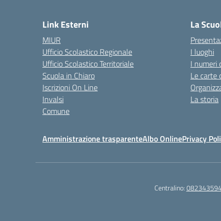
— 
Link Esterni
La Scuo
MIUR
Presenta
Ufficio Scolastico Regionale
I luoghi
Ufficio Scolastico Territoriale
I numeri 
Scuola in Chiaro
Le carte 
Iscrizioni On Line
Organizz
Invalsi
La storia
Comune
Amministrazione trasparente
Albo Online
Privacy Pol
Centralino:
08234359