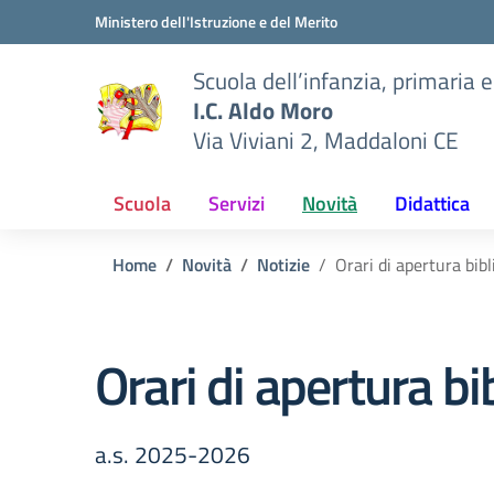
Vai ai contenuti
Vai al menu di navigazione
Vai al footer
Ministero dell'Istruzione e del Merito
Scuola dell’infanzia, primaria 
I.C. Aldo Moro
Via Viviani 2, Maddaloni CE
Scuola
Servizi
Novità
Didattica
Home
Novità
Notizie
Orari di apertura bib
Orari di apertura b
a.s. 2025-2026