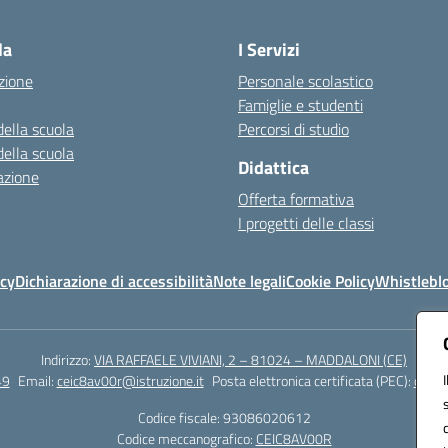
Visita la pagina iniziale della scuola
la
I Servizi
zione
Personale scolastico
Famiglie e studenti
della scuola
Percorsi di studio
della scuola
Didattica
azione
Offerta formativa
I progetti delle classi
icy
Dichiarazione di accessibilità
Note legali
Cookie Policy
Whistlebl
Indirizzo:
VIA RAFFAELE VIVIANI, 2 – 81024 – MADDALONI (CE)
49
Email:
ceic8av00r@istruzione.it
Posta elettronica certificata (PEC):
ceic8
Codice fiscale: 93086020612
Codice meccanografico:
CEIC8AV00R