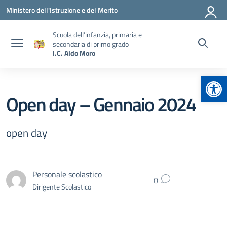
Vai ai contenuti
Vai al menu di navigazione
Vai al footer
Ministero dell'Istruzione e del Merito
Scuola dell’infanzia, primaria e
secondaria di primo grado
I.C. Aldo Moro
Apr
Open day – Gennaio 2024
open day
Personale scolastico
0
Dirigente Scolastico