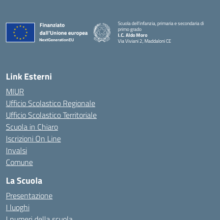
Scuola dell’infanzia, primaria e secondaria di
primo grado
I.C. Aldo Moro
Via Viviani 2, Maddaloni CE
— Visita la pagina iniziale della scuola
Link Esterni
MIUR
Ufficio Scolastico Regionale
Ufficio Scolastico Territoriale
Scuola in Chiaro
Iscrizioni On Line
Invalsi
Comune
La Scuola
Presentazione
I luoghi
I numeri della scuola