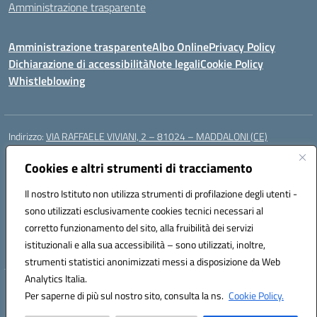
Amministrazione trasparente
Amministrazione trasparente
Albo Online
Privacy Policy
Dichiarazione di accessibilità
Note legali
Cookie Policy
Whistleblowing
Indirizzo:
VIA RAFFAELE VIVIANI, 2 – 81024 – MADDALONI (CE)
Centralino:
0823435949
Email:
ceic8av00r@istruzione.it
Posta elettronica certificata (PEC):
Cookies e altri strumenti di tracciamento
ceic8av00r@pec.istruzione.it
Codice fiscale: 93086020612
Il nostro Istituto non utilizza strumenti di profilazione degli utenti -
Codice meccanografico:
CEIC8AV00R
sono utilizzati esclusivamente cookies tecnici necessari al
Codice Indice delle Pubbliche Amministrazioni (IPA): icamm
corretto funzionamento del sito, alla fruibilità dei servizi
Codice unico di fatturazione (CUF): UF8WE6
istituzionali e alla sua accessibilità – sono utilizzati, inoltre,
strumenti statistici anonimizzati messi a disposizione da Web
Analytics Italia.
Hosting & Powered by 3D Solution S.r.l.
Per saperne di più sul nostro sito, consulta la ns.
Cookie Policy.
Concept & Design by Designers Italia