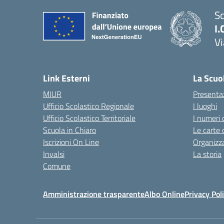
Sc
I.
Vi
— 
Link Esterni
La Scuo
MIUR
Presenta
Ufficio Scolastico Regionale
I luoghi
Ufficio Scolastico Territoriale
I numeri 
Scuola in Chiaro
Le carte 
Iscrizioni On Line
Organizz
Invalsi
La storia
Comune
Amministrazione trasparente
Albo Online
Privacy Pol