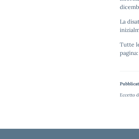
dicembr
La disa
inizial
Tutte l
pagina
Pubblicat
Eccetto d