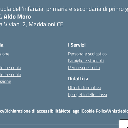
uola dell’infanzia, primaria e secondaria di primo 
C. Aldo Moro
a Viviani 2, Maddaloni CE
Visita la pagina iniziale della scuola
la
I Servizi
zione
Personale scolastico
Famiglie e studenti
della scuola
Percorsi di studio
della scuola
Didattica
azione
Offerta formativa
I progetti delle classi
icy
Dichiarazione di accessibilità
Note legali
Cookie Policy
Whistlebl