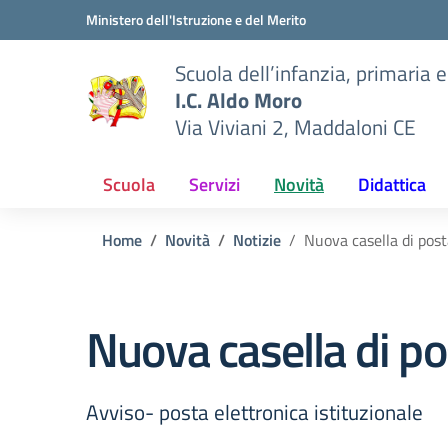
Vai ai contenuti
Vai al menu di navigazione
Vai al footer
Ministero dell'Istruzione e del Merito
Scuola dell’infanzia, primaria 
I.C. Aldo Moro
Via Viviani 2, Maddaloni CE
Scuola
Servizi
Novità
Didattica
Home
Novità
Notizie
Nuova casella di pos
Nuova casella di po
Avviso- posta elettronica istituzionale