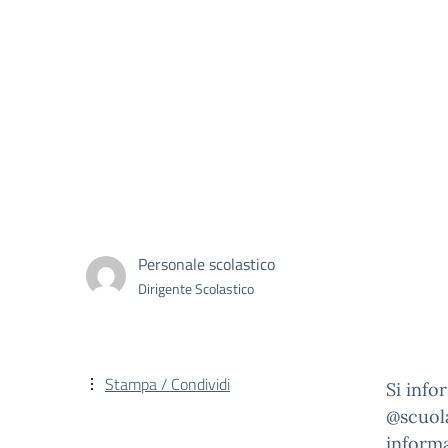
Personale scolastico
Dirigente Scolastico
Stampa / Condividi
Si info
@scuola
informa