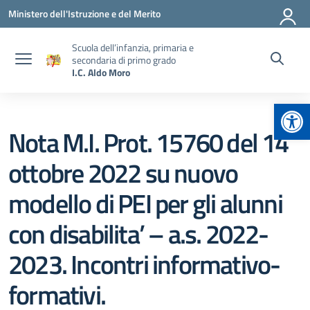
Vai ai contenuti
Vai al menu di navigazione
Vai al footer
Ministero dell'Istruzione e del Merito
Scuola dell’infanzia, primaria e
secondaria di primo grado
I.C. Aldo Moro
Apr
Nota M.I. Prot. 15760 del 14
ottobre 2022 su nuovo
modello di PEI per gli alunni
con disabilita’ – a.s. 2022-
2023. Incontri informativo-
formativi.