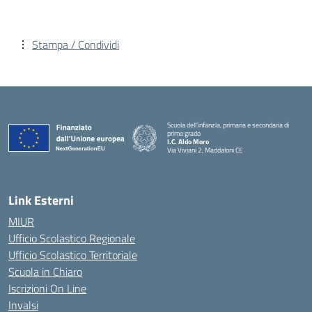
Stampa / Condividi
Scuola dell’infanzia, primaria e secondaria di
primo grado
I.C. Aldo Moro
Via Viviani 2, Maddaloni CE
— Visita la pagina iniziale della scuola
Link Esterni
MIUR
Ufficio Scolastico Regionale
Ufficio Scolastico Territoriale
Scuola in Chiaro
Iscrizioni On Line
Invalsi