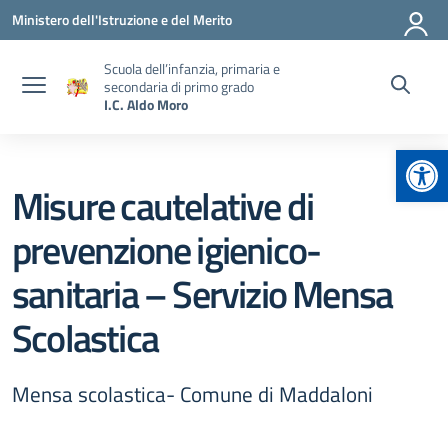
Vai ai contenuti
Vai al menu di navigazione
Vai al footer
Ministero dell'Istruzione e del Merito
Scuola dell’infanzia, primaria e
secondaria di primo grado
I.C. Aldo Moro
Apr
Misure cautelative di
prevenzione igienico-
sanitaria – Servizio Mensa
Scolastica
Mensa scolastica- Comune di Maddaloni