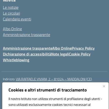
Le notizie
Le circolari
Calendario eventi
Albo Online
Amministrazione trasparente
Amministrazione trasparente
Albo Online
Privacy Policy
Dichiarazione di accessibilità
Note legali
Cookie Policy
Whistleblowing
Indirizzo:
VIA RAFFAELE VIVIANI, 2 – 81024 – MADDALONI (CE)
Centralino:
0823435949
Email:
ceic8av00r@istruzione.it
Posta elettronica certificata (PEC):
Cookies e altri strumenti di tracciamento
ceic8av00r@pec.istruzione.it
Codice fiscale: 93086020612
Il nostro Istituto non utilizza strumenti di profilazione degli utenti -
Codice meccanografico:
CEIC8AV00R
sono utilizzati esclusivamente cookies tecnici necessari al
Codice Indice delle Pubbliche Amministrazioni (IPA): icamm