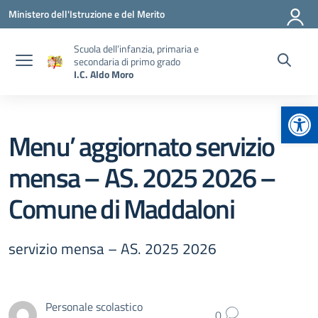
Vai ai contenuti
Vai al menu di navigazione
Vai al footer
Ministero dell'Istruzione e del Merito
Scuola dell’infanzia, primaria e
secondaria di primo grado
I.C. Aldo Moro
Apr
Menu’ aggiornato servizio
mensa – AS. 2025 2026 –
Comune di Maddaloni
servizio mensa – AS. 2025 2026
Personale scolastico
0