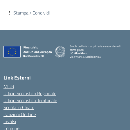
Stampa / Condividi
Scuola dell’infanzia, primaria e secondaria di
primo grado
I.C. Aldo Moro
Via Viviani 2, Maddaloni CE
— Visita la pagina iniziale della scuola
Link Esterni
MIUR
Ufficio Scolastico Regionale
Ufficio Scolastico Territoriale
Scuola in Chiaro
Iscrizioni On Line
Invalsi
Comune