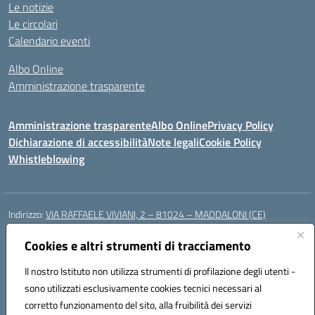
Le notizie
Le circolari
Calendario eventi
Albo Online
Amministrazione trasparente
Amministrazione trasparente
Albo Online
Privacy Policy
Dichiarazione di accessibilità
Note legali
Cookie Policy
Whistleblowing
Indirizzo:
VIA RAFFAELE VIVIANI, 2 – 81024 – MADDALONI (CE)
Centralino:
0823435949
Email:
ceic8av00r@istruzione.it
Posta elettronica certificata (PEC):
Cookies e altri strumenti di tracciamento
ceic8av00r@pec.istruzione.it
Codice fiscale: 93086020612
Il nostro Istituto non utilizza strumenti di profilazione degli utenti -
Codice meccanografico:
CEIC8AV00R
sono utilizzati esclusivamente cookies tecnici necessari al
Codice Indice delle Pubbliche Amministrazioni (IPA): icamm
corretto funzionamento del sito, alla fruibilità dei servizi
Codice unico di fatturazione (CUF): UF8WE6