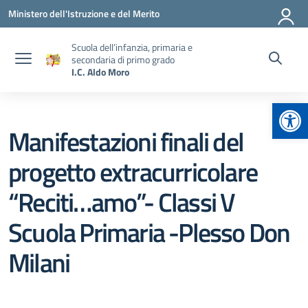
Vai ai contenuti
Vai al menu di navigazione
Vai al footer
Ministero dell'Istruzione e del Merito
Scuola dell’infanzia, primaria e
secondaria di primo grado
I.C. Aldo Moro
Apr
Manifestazioni finali del
progetto extracurricolare
“Reciti…amo”- Classi V
Scuola Primaria -Plesso Don
Milani