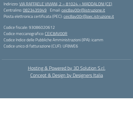
Indirizzo:
VIA RAFFAELE VIVIANI, 2 – 81024 – MADDALONI (CE)
Centralino:
0823435949
Email:
ceic8av00r@istruzione.it
Posta elettronica certificata (PEC):
ceic8av00r@pec.istruzione.it
Codice fiscale: 93086020612
Codice meccanografico:
CEIC8AV00R
Codice Indice delle Pubbliche Amministrazioni (IPA): icamm
Codice unico di fatturazione (CUF): UF8WE6
Hosting & Powered by 3D Solution S.r.l.
Concept & Design by Designers Italia