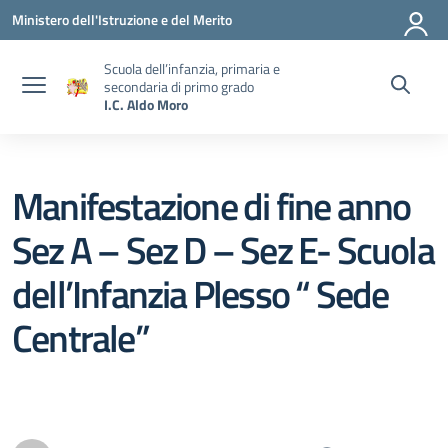
Vai ai contenuti
Vai al menu di navigazione
Vai al footer
Ministero dell'Istruzione e del Merito
Scuola dell’infanzia, primaria e
secondaria di primo grado
I.C. Aldo Moro
Manifestazione di fine anno
Sez A – Sez D – Sez E- Scuola
dell’Infanzia Plesso “ Sede
Centrale”