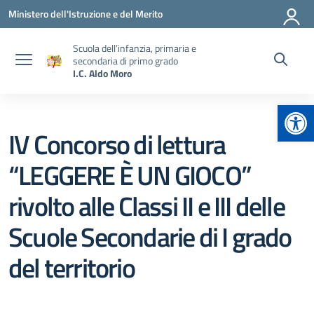
Vai ai contenuti
Vai al menu di navigazione
Vai al footer
Ministero dell'Istruzione e del Merito
Scuola dell’infanzia, primaria e
secondaria di primo grado
I.C. Aldo Moro
Apr
IV Concorso di lettura
“LEGGERE È UN GIOCO”
rivolto alle Classi II e III delle
Scuole Secondarie di I grado
del territorio