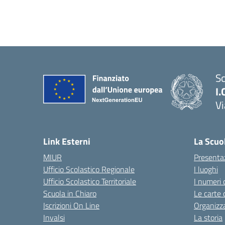
Sc
I.
Vi
— 
Link Esterni
La Scuo
MIUR
Presenta
Ufficio Scolastico Regionale
I luoghi
Ufficio Scolastico Territoriale
I numeri 
Scuola in Chiaro
Le carte 
Iscrizioni On Line
Organizz
Invalsi
La storia