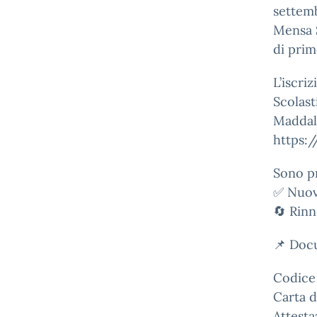
settemb
Mensa S
di prim
L’iscri
Scolast
Maddalo
https:
Sono pr
✅ Nuove
🔄 Rinn
📌 Docu
Codice 
Carta d
Attesta