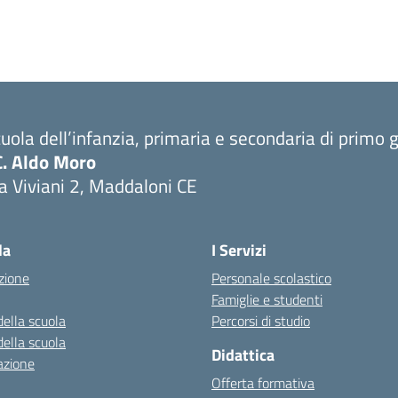
uola dell’infanzia, primaria e secondaria di primo 
C. Aldo Moro
a Viviani 2, Maddaloni CE
Visita la pagina iniziale della scuola
la
I Servizi
zione
Personale scolastico
Famiglie e studenti
della scuola
Percorsi di studio
della scuola
Didattica
azione
Offerta formativa