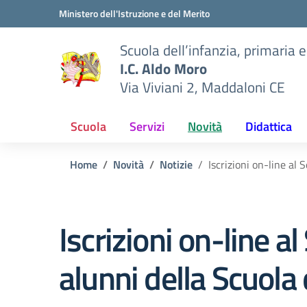
Vai ai contenuti
Vai al menu di navigazione
Vai al footer
Ministero dell'Istruzione e del Merito
Scuola dell’infanzia, primaria 
I.C. Aldo Moro
Via Viviani 2, Maddaloni CE
Scuola
Servizi
Novità
Didattica
Home
Novità
Notizie
Iscrizioni on-line al 
Iscrizioni on-line a
alunni della Scuola 