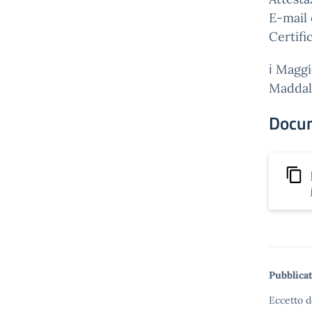
E-mail 
Certifi
ℹ️ Magg
Maddal
Docu
Pubblicat
Eccetto d