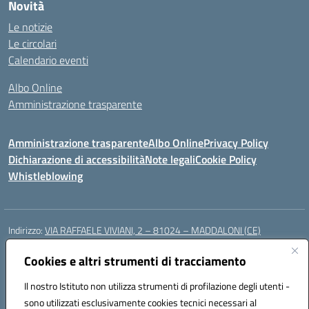
Novità
Le notizie
Le circolari
Calendario eventi
Albo Online
Amministrazione trasparente
Amministrazione trasparente
Albo Online
Privacy Policy
Dichiarazione di accessibilità
Note legali
Cookie Policy
Whistleblowing
Indirizzo:
VIA RAFFAELE VIVIANI, 2 – 81024 – MADDALONI (CE)
Centralino:
0823435949
Email:
ceic8av00r@istruzione.it
Posta elettronica certificata (PEC):
Cookies e altri strumenti di tracciamento
ceic8av00r@pec.istruzione.it
Codice fiscale: 93086020612
Il nostro Istituto non utilizza strumenti di profilazione degli utenti -
Codice meccanografico:
CEIC8AV00R
sono utilizzati esclusivamente cookies tecnici necessari al