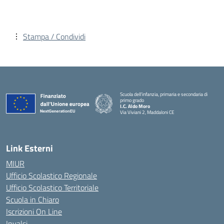
Stampa / Condividi
Scuola dell’infanzia, primaria e secondaria di
primo grado
I.C. Aldo Moro
Via Viviani 2, Maddaloni CE
— Visita la pagina iniziale della scuola
Link Esterni
MIUR
Ufficio Scolastico Regionale
Ufficio Scolastico Territoriale
Scuola in Chiaro
Iscrizioni On Line
Invalsi