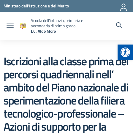
Vai ai contenuti
Vai al menu di navigazione
Vai al footer
Ministero dell'Istruzione e del Merito
Scuola dell’infanzia, primaria e
secondaria di primo grado
I.C. Aldo Moro
Apr
Iscrizioni alla classe prima dei
percorsi quadriennali nell’
ambito del Piano nazionale di
sperimentazione della filiera
tecnologico-professionale –
Azioni di supporto per la