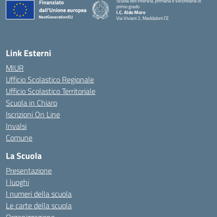
Scuola dell’infanzia, primaria e secondaria di
primo grado
I.C. Aldo Moro
Via Viviani 2, Maddaloni CE
— Visita la pagina iniziale della scuola
Link Esterni
MIUR
Ufficio Scolastico Regionale
Ufficio Scolastico Territoriale
Scuola in Chiaro
Iscrizioni On Line
Invalsi
Comune
La Scuola
Presentazione
I luoghi
I numeri della scuola
Le carte della scuola