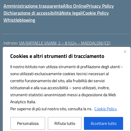
Amministrazione trasparente
Albo Online
Privacy Policy
Dichiarazione di accessibilità
Note legali
Cookie Policy
Whistleblowing
Indirizzo:
VIA RAFFAELE VIVIANI, 2 – 81024 – MADDALONI (CE)
Centralino:
0823435949
Email:
ceic8av00r@istruzione.it
Posta elettronica certificata (PEC):
Cookies e altri strumenti di tracciamento
ceic8av00r@pec.istruzione.it
Codice fiscale: 93086020612
Il nostro Istituto non utilizza strumenti di profilazione degli utenti -
Codice meccanografico:
CEIC8AV00R
sono utilizzati esclusivamente cookies tecnici necessari al
Codice Indice delle Pubbliche Amministrazioni (IPA): icamm
corretto funzionamento del sito, alla fruibilità dei servizi
Codice unico di fatturazione (CUF): UF8WE6
istituzionali e alla sua accessibilità – sono utilizzati, inoltre,
strumenti statistici anonimizzati messi a disposizione da Web
Analytics Italia.
Hosting & Powered by 3D Solution S.r.l.
Per saperne di più sul nostro sito, consulta la ns.
Cookie Policy.
Concept & Design by Designers Italia
Personalizza
Rifiuta tutto
Accettare tutto