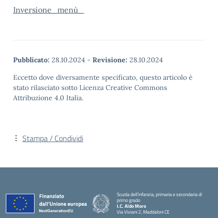
Inversione_menù_
Pubblicato:
28.10.2024
-
Revisione:
28.10.2024
Eccetto dove diversamente specificato, questo articolo è
stato rilasciato sotto Licenza Creative Commons
Attribuzione 4.0 Italia.
Stampa / Condividi
Scuola dell’infanzia, primaria e secondaria di
primo grado
I.C. Aldo Moro
Via Viviani 2, Maddaloni CE
— Visita la pagina iniziale della scuola