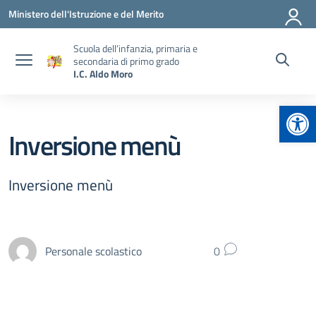
Vai ai contenuti
Vai al menu di navigazione
Vai al footer
Ministero dell'Istruzione e del Merito
Scuola dell’infanzia, primaria e
secondaria di primo grado
I.C. Aldo Moro
Apr
Inversione menù
Inversione menù
Personale scolastico
0