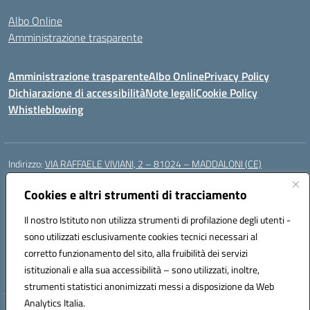
Albo Online
Amministrazione trasparente
Amministrazione trasparente
Albo Online
Privacy Policy
Dichiarazione di accessibilità
Note legali
Cookie Policy
Whistleblowing
Indirizzo:
VIA RAFFAELE VIVIANI, 2 – 81024 – MADDALONI (CE)
Centralino:
0823435949
Email:
ceic8av00r@istruzione.it
Posta elettronica certificata (PEC):
Cookies e altri strumenti di tracciamento
ceic8av00r@pec.istruzione.it
Codice fiscale: 93086020612
Il nostro Istituto non utilizza strumenti di profilazione degli utenti -
Codice meccanografico:
CEIC8AV00R
sono utilizzati esclusivamente cookies tecnici necessari al
Codice Indice delle Pubbliche Amministrazioni (IPA): icamm
corretto funzionamento del sito, alla fruibilità dei servizi
Codice unico di fatturazione (CUF): UF8WE6
istituzionali e alla sua accessibilità – sono utilizzati, inoltre,
strumenti statistici anonimizzati messi a disposizione da Web
Analytics Italia.