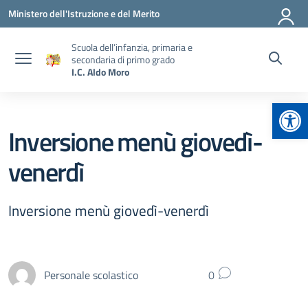
Vai ai contenuti
Vai al menu di navigazione
Vai al footer
Ministero dell'Istruzione e del Merito
Scuola dell’infanzia, primaria e
secondaria di primo grado
I.C. Aldo Moro
Apr
Inversione menù giovedì-
venerdì
Inversione menù giovedì-venerdì
Personale scolastico
0