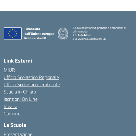
Scuola dell’infanzia, primaria e secondaria di
primo grado
I.C. Aldo Moro
Via Viviani 2, Maddaloni CE
— Visita la pagina iniziale della scuola
Link Esterni
MIUR
Ufficio Scolastico Regionale
Ufficio Scolastico Territoriale
Scuola in Chiaro
Iscrizioni On Line
Invalsi
Comune
La Scuola
Presentazione