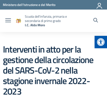
Vai ai contenuti
Vai al menu di navigazione
Vai al footer
Ministero dell'Istruzione e del Merito
Scuola dell’infanzia, primaria e
secondaria di primo grado
I.C. Aldo Moro
Apr
Interventi in atto per la
gestione della circolazione
del SARS-CoV-2 nella
stagione invernale 2022-
2023