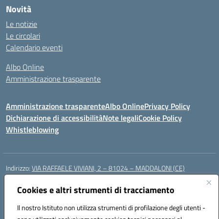
Novità
Le notizie
Le circolari
Calendario eventi
Albo Online
Amministrazione trasparente
Amministrazione trasparente
Albo Online
Privacy Policy
Dichiarazione di accessibilità
Note legali
Cookie Policy
Whistleblowing
Indirizzo:
VIA RAFFAELE VIVIANI, 2 – 81024 – MADDALONI (CE)
Centralino:
0823435949
Email:
ceic8av00r@istruzione.it
Posta elettronica certificata (PEC):
Cookies e altri strumenti di tracciamento
ceic8av00r@pec.istruzione.it
Codice fiscale: 93086020612
Il nostro Istituto non utilizza strumenti di profilazione degli utenti -
Codice meccanografico:
CEIC8AV00R