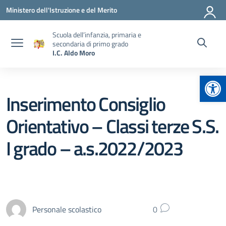
Vai ai contenuti
Vai al menu di navigazione
Vai al footer
Ministero dell'Istruzione e del Merito
Scuola dell’infanzia, primaria e
secondaria di primo grado
I.C. Aldo Moro
Apr
Inserimento Consiglio
Orientativo – Classi terze S.S.
I grado – a.s.2022/2023
Personale scolastico
0