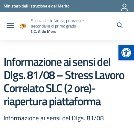
Vai ai contenuti
Vai al menu di navigazione
Vai al footer
Ministero dell'Istruzione e del Merito
Scuola dell’infanzia, primaria e
secondaria di primo grado
I.C. Aldo Moro
Apr
Informazione ai sensi del
Dlgs. 81/08 – Stress Lavoro
Correlato SLC (2 ore)-
riapertura piattaforma
Informazione ai sensi del Dlgs. 81/08