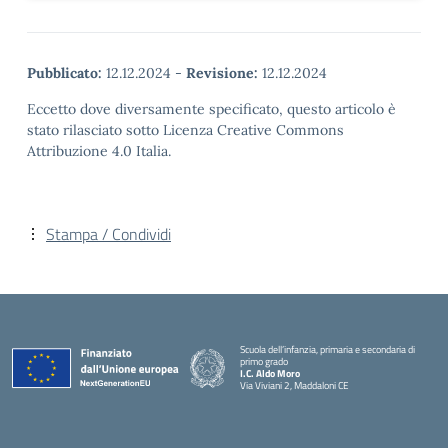
Pubblicato:
12.12.2024
-
Revisione:
12.12.2024
Eccetto dove diversamente specificato, questo articolo è
stato rilasciato sotto Licenza Creative Commons
Attribuzione 4.0 Italia.
Stampa / Condividi
Scuola dell’infanzia, primaria e secondaria di
primo grado
I.C. Aldo Moro
Via Viviani 2, Maddaloni CE
— Visita la pagina iniziale della scuola