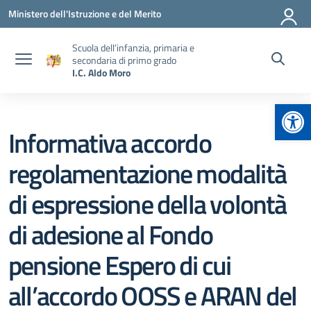
Vai ai contenuti
Vai al menu di navigazione
Vai al footer
Ministero dell'Istruzione e del Merito
Scuola dell’infanzia, primaria e
secondaria di primo grado
I.C. Aldo Moro
Apr
Informativa accordo
regolamentazione modalità
di espressione della volontà
di adesione al Fondo
pensione Espero di cui
all’accordo OOSS e ARAN del