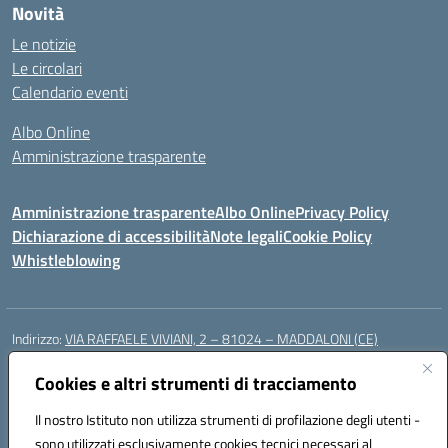
Novità
Le notizie
Le circolari
Calendario eventi
Albo Online
Amministrazione trasparente
Amministrazione trasparente
Albo Online
Privacy Policy
Dichiarazione di accessibilità
Note legali
Cookie Policy
Whistleblowing
Indirizzo:
VIA RAFFAELE VIVIANI, 2 – 81024 – MADDALONI (CE)
Centralino:
0823435949
Email:
ceic8av00r@istruzione.it
Posta elettronica certificata (PEC):
Cookies e altri strumenti di tracciamento
ceic8av00r@pec.istruzione.it
Codice fiscale: 93086020612
Il nostro Istituto non utilizza strumenti di profilazione degli utenti -
Codice meccanografico:
CEIC8AV00R
sono utilizzati esclusivamente cookies tecnici necessari al