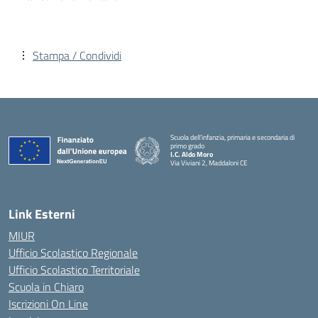
Stampa / Condividi
Scuola dell’infanzia, primaria e secondaria di
primo grado
I.C. Aldo Moro
Via Viviani 2, Maddaloni CE
— Visita la pagina iniziale della scuola
Link Esterni
MIUR
Ufficio Scolastico Regionale
Ufficio Scolastico Territoriale
Scuola in Chiaro
Iscrizioni On Line