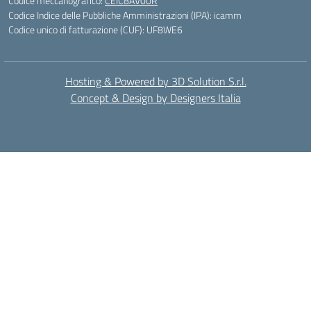
Codice meccanografico:
CEIC8AV00R
Codice Indice delle Pubbliche Amministrazioni (IPA): icamm
Codice unico di fatturazione (CUF): UF8WE6
Hosting & Powered by 3D Solution S.r.l.
Concept & Design by Designers Italia