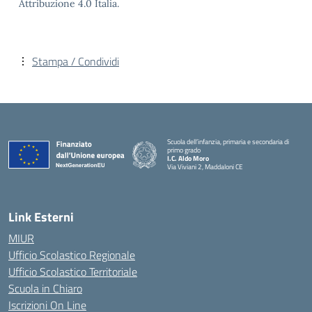
Attribuzione 4.0 Italia.
Stampa / Condividi
Scuola dell’infanzia, primaria e secondaria di
primo grado
I.C. Aldo Moro
Via Viviani 2, Maddaloni CE
— Visita la pagina iniziale della scuola
Link Esterni
MIUR
Ufficio Scolastico Regionale
Ufficio Scolastico Territoriale
Scuola in Chiaro
Iscrizioni On Line