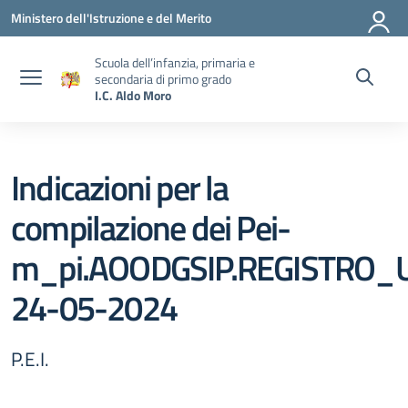
Vai ai contenuti
Vai al menu di navigazione
Vai al footer
Ministero dell'Istruzione e del Merito
Scuola dell’infanzia, primaria e
secondaria di primo grado
I.C. Aldo Moro
Indicazioni per la
compilazione dei Pei-
m_pi.AOODGSIP.REGISTRO_U
24-05-2024
P.E.I.