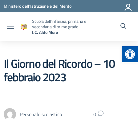
Vai ai contenuti
Vai al menu di navigazione
Vai al footer
Ministero dell'Istruzione e del Merito
Scuola dell’infanzia, primaria e
secondaria di primo grado
I.C. Aldo Moro
Apr
Il Giorno del Ricordo – 10
febbraio 2023
Personale scolastico
0