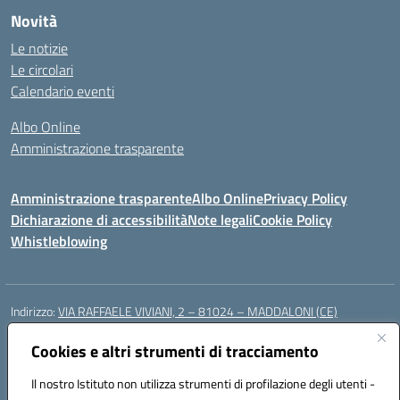
Novità
Le notizie
Le circolari
Calendario eventi
Albo Online
Amministrazione trasparente
Amministrazione trasparente
Albo Online
Privacy Policy
Dichiarazione di accessibilità
Note legali
Cookie Policy
Whistleblowing
Indirizzo:
VIA RAFFAELE VIVIANI, 2 – 81024 – MADDALONI (CE)
Centralino:
0823435949
Email:
ceic8av00r@istruzione.it
Posta elettronica certificata (PEC):
Cookies e altri strumenti di tracciamento
ceic8av00r@pec.istruzione.it
Codice fiscale: 93086020612
Il nostro Istituto non utilizza strumenti di profilazione degli utenti -