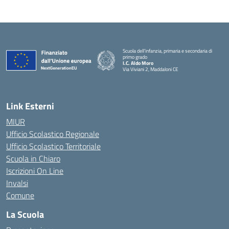
Scuola dell’infanzia, primaria e secondaria di
primo grado
I.C. Aldo Moro
Via Viviani 2, Maddaloni CE
— Visita la pagina iniziale della scuola
Link Esterni
MIUR
Ufficio Scolastico Regionale
Ufficio Scolastico Territoriale
Scuola in Chiaro
Iscrizioni On Line
Invalsi
Comune
La Scuola