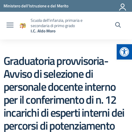
Vai ai contenuti
Vai al menu di navigazione
Vai al footer
Ministero dell'Istruzione e del Merito
Scuola dell’infanzia, primaria e
secondaria di primo grado
I.C. Aldo Moro
Apr
Graduatoria provvisoria-
Avviso di selezione di
personale docente interno
per il conferimento di n. 12
incarichi di esperti interni dei
percorsi di potenziamento