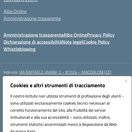
Albo Online
Amministrazione trasparente
Amministrazione trasparente
Albo Online
Privacy Policy
Dichiarazione di accessibilità
Note legali
Cookie Policy
Whistleblowing
Indirizzo:
VIA RAFFAELE VIVIANI, 2 – 81024 – MADDALONI (CE)
Centralino:
0823435949
Email:
ceic8av00r@istruzione.it
Posta elettronica certificata (PEC):
Cookies e altri strumenti di tracciamento
ceic8av00r@pec.istruzione.it
Codice fiscale: 93086020612
Il nostro Istituto non utilizza strumenti di profilazione degli utenti -
Codice meccanografico:
CEIC8AV00R
sono utilizzati esclusivamente cookies tecnici necessari al
Codice Indice delle Pubbliche Amministrazioni (IPA): icamm
corretto funzionamento del sito, alla fruibilità dei servizi
Codice unico di fatturazione (CUF): UF8WE6
istituzionali e alla sua accessibilità – sono utilizzati, inoltre,
strumenti statistici anonimizzati messi a disposizione da Web
Analytics Italia.