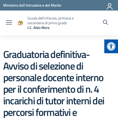
Vai ai contenuti
Vai al menu di navigazione
Vai al footer
Ministero dell'Istruzione e del Merito
Scuola dell’infanzia, primaria e
secondaria di primo grado
I.C. Aldo Moro
Apr
Graduatoria definitiva-
Avviso di selezione di
personale docente interno
per il conferimento di n. 4
incarichi di tutor interni dei
percorsi formativi e