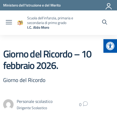
Vai ai contenuti
Vai al menu di navigazione
Vai al footer
Ministero dell'Istruzione e del Merito
Scuola dell’infanzia, primaria e
secondaria di primo grado
I.C. Aldo Moro
Apr
Giorno del Ricordo – 10
febbraio 2026.
Giorno del Ricordo
Personale scolastico
0
Dirigente Scolastico