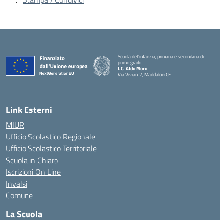
Stampa / Condividi
Scuola dell’infanzia, primaria e secondaria di
primo grado
I.C. Aldo Moro
Via Viviani 2, Maddaloni CE
— Visita la pagina iniziale della scuola
Link Esterni
MIUR
Ufficio Scolastico Regionale
Ufficio Scolastico Territoriale
Scuola in Chiaro
Iscrizioni On Line
Invalsi
Comune
La Scuola