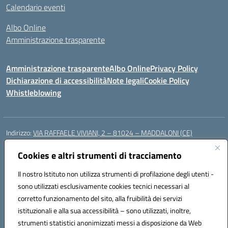
Calendario eventi
Albo Online
Amministrazione trasparente
Amministrazione trasparente
Albo Online
Privacy Policy
Dichiarazione di accessibilità
Note legali
Cookie Policy
Whistleblowing
Indirizzo:
VIA RAFFAELE VIVIANI, 2 – 81024 – MADDALONI (CE)
Centralino:
0823435949
Email:
ceic8av00r@istruzione.it
Posta elettronica certificata (PEC):
Cookies e altri strumenti di tracciamento
ceic8av00r@pec.istruzione.it
Codice fiscale: 93086020612
Il nostro Istituto non utilizza strumenti di profilazione degli utenti -
Codice meccanografico:
CEIC8AV00R
sono utilizzati esclusivamente cookies tecnici necessari al
Codice Indice delle Pubbliche Amministrazioni (IPA): icamm
corretto funzionamento del sito, alla fruibilità dei servizi
Codice unico di fatturazione (CUF): UF8WE6
istituzionali e alla sua accessibilità – sono utilizzati, inoltre,
strumenti statistici anonimizzati messi a disposizione da Web